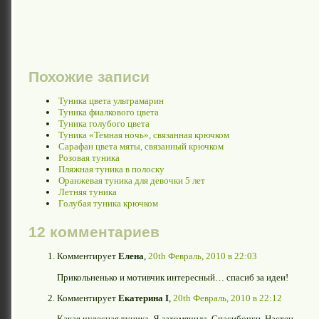
Похожие записи
Туника цвета ультрамарин
Туника фиалкового цвета
Туника голубого цвета
Туника «Темная ночь», связанная крючком
Сарафан цвета мяты, связанный крючком
Розовая туника
Пляжная туника в полоску
Оранжевая туника для девочки 5 лет
Летняя туника
Голубая туника крючком
12 комментариев
Комментирует
Елена
,
20th Февраль, 2010 в 22:03
Прикольненько и мотивчик интересный… спасиб за идеи!
Комментирует
Екатерина I
,
20th Февраль, 2010 в 22:12
Какая чудесная туника. Я захомячила. Спасибочки, Настен.