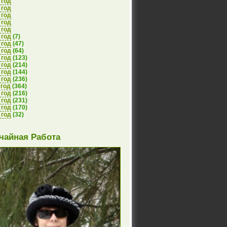
 год
 год
 год
 год
 год
 год
(7)
 год
(47)
 год
(64)
 год
(123)
 год
(214)
 год
(144)
 год
(236)
 год
(364)
 год
(216)
 год
(231)
 год
(170)
 год
(32)
чайная Работа