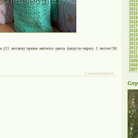
2023
2022
2021
2020
2019
2018
2017
2016
2015
2014
2013
 (11 мотков) пряжи мятного цвета (шерсть+акрил, 1 моток=50
2012
2011
2010
2009
2008
2007
5 комментариев
Слу