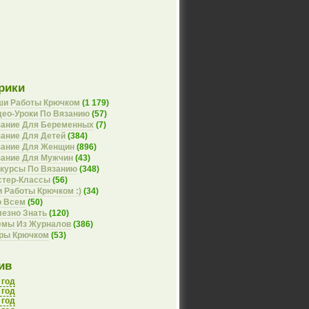
рики
ши Работы Крючком
(1 179)
ео-Уроки По Вязанию
(57)
зание Для Беременных
(7)
ание Для Детей
(384)
зание Для Женщин
(896)
зание Для Мужчин
(43)
курсы По Вязанию
(348)
стер-Классы
(56)
 Работы Крючком :)
(34)
о Всем
(50)
езно Знать
(120)
емы Из Журналов
(386)
оры Крючком
(53)
ив
 год
 год
 год