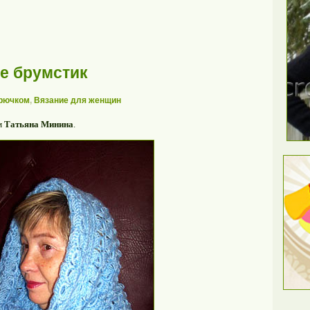
ке брумстик
крючком
,
Вязание для женщин
м
Татьяна Минина
.