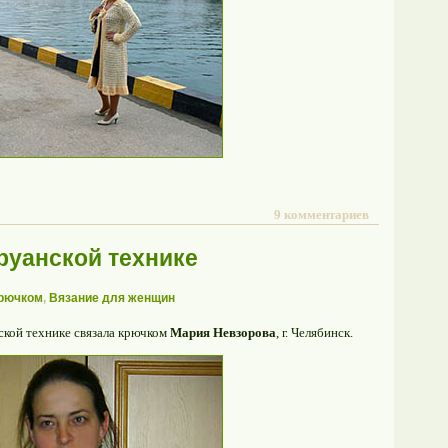
9 комментариев
руанской технике
крючком
,
Вязание для женщин
ской технике связала крючком
Мария Невзорова
, г. Чeлябинcк.