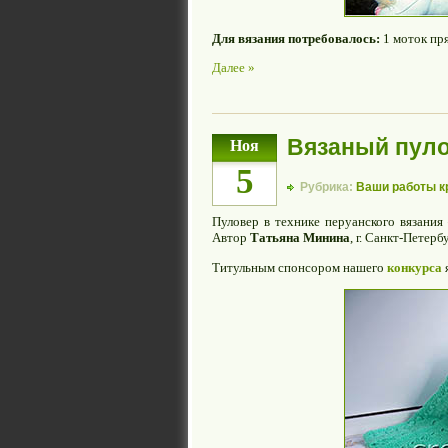
Для вязания потребовалось:
1 моток п
Далее »
Вязаный пуло
Ноя
5
Рубрика:
Ваши работы 
Пуловер в технике перуанского вязан
Автор
Татьяна Минина
, г. Санкт-Петербу
Титульным спонсором нашего
конкурса