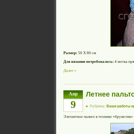
Размер:
50 Х 80 см
Для вязания потребовалось:
4 мотка пря
Далее »
Летнее пальто
Апр
9
Рубрика:
Ваши работы 
Элегантное пальто в технике «брумстик»