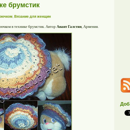
ике брумстик
крючком
,
Вязание для женщин
рючком в технике брумстик. Автор
Анаит Галстян
, Армения.
Доб