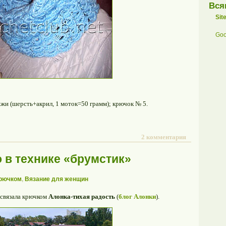
Вся
Sit
Goo
жи (шерсть+акрил, 1 моток=50 грамм); крючок № 5.
2 комментария
 в технике «брумстик»
крючком
,
Вязание для женщин
 связала крючком
Алонка-тихая радость
(
блог Алонки
).