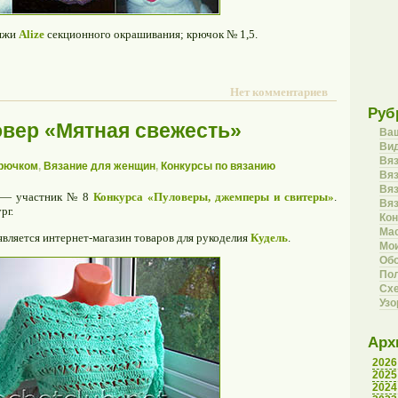
ряжи
Alize
секционного окрашивания; крючок № 1,5.
Нет комментариев
Руб
вер «Мятная свежесть»
Ва
Вид
Вя
крючком
,
Вязание для женщин
,
Конкурсы по вязанию
Вяз
Вя
ия — участник № 8
Конкурса «Пуловеры, джемперы и свитеры»
.
Вя
рг.
Кон
Ма
является интернет-магазин товаров для рукоделия
Кудель
.
Мои
Об
Пол
Сх
Уз
Арх
2026
2025
2024