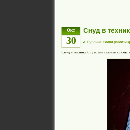
Снуд в техни
Окт
30
Рубрика:
Ваши работы 
Снуд в технике брумстик связала крючко