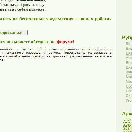
 счастье, доброту и ласку
ам в дар с собою принесет!
тесь на бесплатные уведомления о новых работах
Руб
оту вы можете обсудить на
форуме
!
Ва
Вид
Вя
Вяз
Вя
Вя
Кон
Ма
Мои
Об
Пол
Сх
Уз
Арх
2026
2025
2024