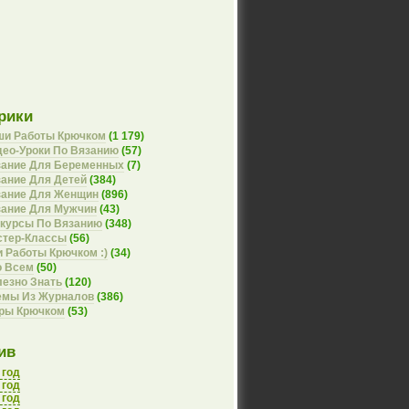
рики
ши Работы Крючком
(1 179)
ео-Уроки По Вязанию
(57)
зание Для Беременных
(7)
ание Для Детей
(384)
зание Для Женщин
(896)
зание Для Мужчин
(43)
курсы По Вязанию
(348)
стер-Классы
(56)
 Работы Крючком :)
(34)
о Всем
(50)
езно Знать
(120)
емы Из Журналов
(386)
оры Крючком
(53)
ив
 год
 год
 год