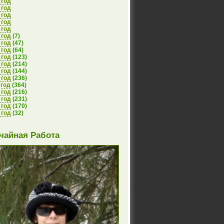
 год
 год
 год
 год
 год
 год
(7)
 год
(47)
 год
(64)
 год
(123)
 год
(214)
 год
(144)
 год
(236)
 год
(364)
 год
(216)
 год
(231)
 год
(170)
 год
(32)
чайная Работа