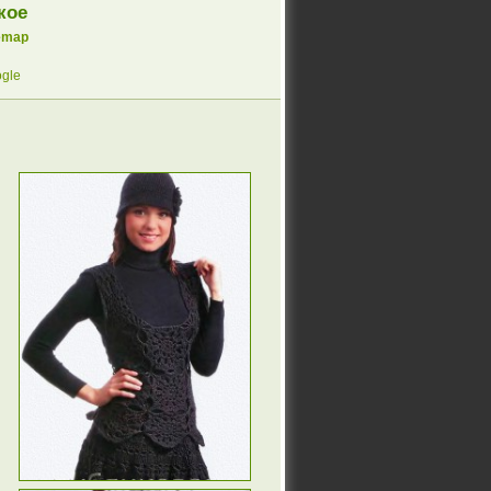
кое
emap
gle