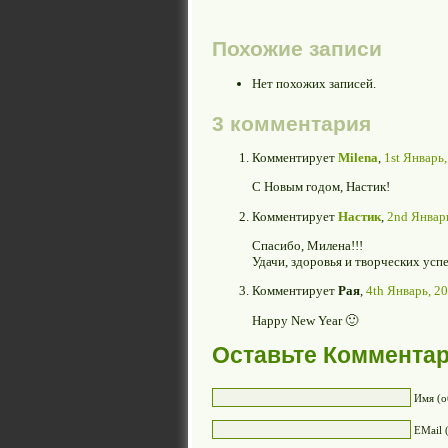
Похожие записи
Нет похожих записей.
3 комментария
Комментирует
Milena
,
1st Январь,
С Новым годом, Настик!
Комментирует
Настик
,
2nd Январь
Спасибо, Милена!!!
Удачи, здоровья и творческих усп
Комментирует
Рая
,
4th Январь, 20
Happy New Year 🙂
Оставьте Коммента
Имя (о
EMail 