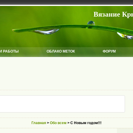
Вязание Кр
И РАБОТЫ
ОБЛАКО МЕТОК
ФОРУМ
Главная
>
Обо всем
> С Новым годом!!!