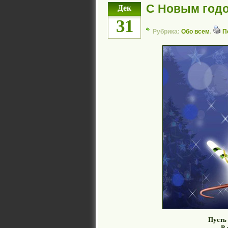
С Новым годо
Дек
31
Рубрика:
Обо всем
.
П
Пусть
В 