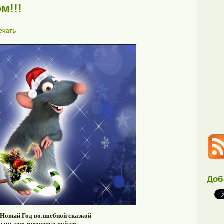
м!!!
ечать
Доб
 Новый Год волшебной сказкой
ваш дом тихонечко войдет,