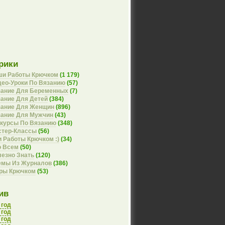
рики
ши Работы Крючком
(1 179)
ео-Уроки По Вязанию
(57)
зание Для Беременных
(7)
ание Для Детей
(384)
зание Для Женщин
(896)
зание Для Мужчин
(43)
курсы По Вязанию
(348)
стер-Классы
(56)
 Работы Крючком :)
(34)
о Всем
(50)
езно Знать
(120)
емы Из Журналов
(386)
оры Крючком
(53)
ив
 год
 год
 год