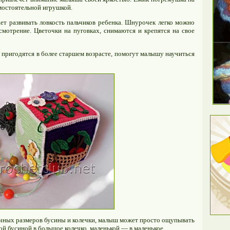
амостоятельной игрушкой.
ает развивать ловкость пальчиков ребенка. Шнурочек легко можно
смотрение. Цветочки на пуговках, снимаются и крепятся на свое
 пригодятся в более старшем возрасте, помогут малышу научиться
ичных размеров бусины и колечки, малыш может просто ощупывать
ой бусиной в большое колечко, маленькой — в маленькое.