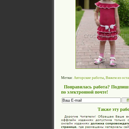
Метки:
Авторские работы
,
Вяжем из ост
Понравилась работа? Подпиши
по электронной почте!
Также эту раб