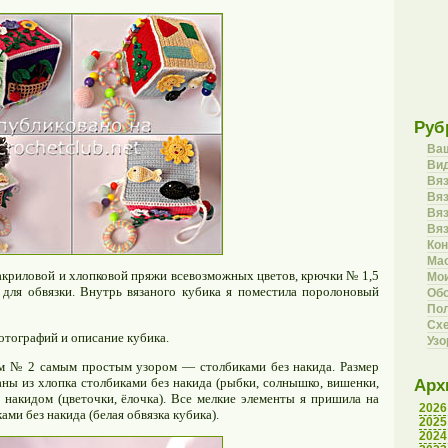
Руб
Ва
Вид
Вя
Вяз
Вя
Вя
Кон
Ма
акриловой и хлопковой пряжи всевозможных цветов, крючки № 1,5
Мои
а для обвязки. Внутрь вязаного кубика я поместила поролоновый
Об
Пол
Сх
тографий и описание кубика.
Уз
ом № 2 самым простым узором — столбиками без накида. Размер
аны из хлопка столбиками без накида (рыбки, солнышко, вишенки,
Арх
 накидом (цветочки, ёлочка). Все мелкие элементы я пришила на
2026
ами без накида (белая обвязка кубика).
2025
2024