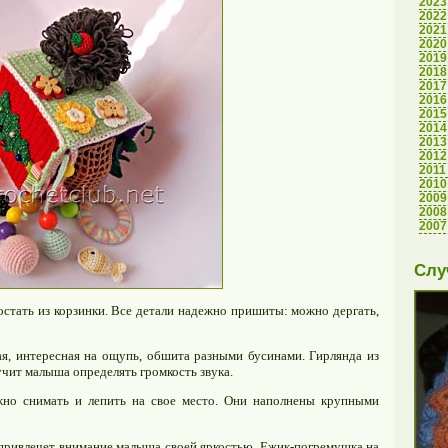
2023
2022
2021
2020
2019
2018
2017
2016
2015
2014
2013
2012
2011
2010
2009
2008
2007
Слу
остать из корзинки. Все детали надежно пришиты: можно дергать,
ая, интересная на ощупь, обшита разными бусинами. Гирлянда из
учит малыша определять громкость звука.
жно снимать и лепить на свое место. Они наполнены крупными
 привлечет внимание малыша своей яркостью. Ежик-погремушка на