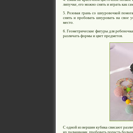
липучке, его можно снять и играть как с
5. Розовая грань со шнуровочкой помог
снять и пробовать шнуровать на свое у
место.
6. Геометрические фигуры для ребеночка
различать формы и цвет предметов.
С одной из вершин кубика свисают разл
их пальчиками, пробовать попасть больш