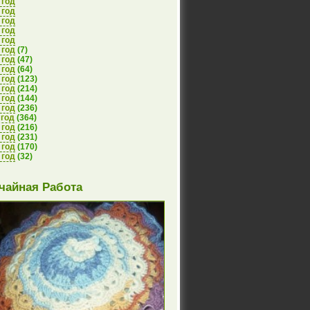
 год
 год
 год
 год
 год
 год
(7)
 год
(47)
 год
(64)
 год
(123)
 год
(214)
 год
(144)
 год
(236)
 год
(364)
 год
(216)
 год
(231)
 год
(170)
 год
(32)
чайная Работа