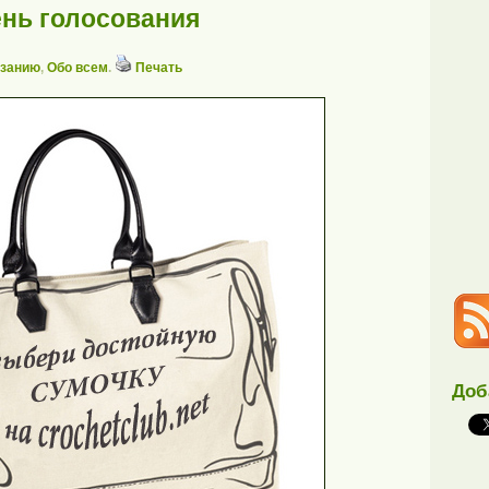
нь голосования
язанию
,
Обо всем
.
Печать
Доб