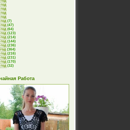
 год
 год
 год
 год
 год
 год
(7)
 год
(47)
 год
(64)
 год
(123)
 год
(214)
 год
(144)
 год
(236)
 год
(364)
 год
(216)
 год
(231)
 год
(170)
 год
(32)
чайная Работа