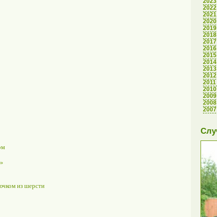
2023
2022
2021
2020
2019
2018
2017
2016
2015
2014
2013
2012
2011
2010
2009
2008
2007
Слу
ом
я»
ючком из шерсти