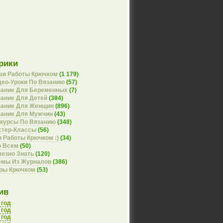
рики
ши Работы Крючком
(1 179)
ео-Уроки По Вязанию
(57)
зание Для Беременных
(7)
ание Для Детей
(384)
зание Для Женщин
(896)
зание Для Мужчин
(43)
курсы По Вязанию
(348)
стер-Классы
(56)
 Работы Крючком :)
(34)
о Всем
(50)
езно Знать
(120)
емы Из Журналов
(386)
оры Крючком
(53)
ив
 год
 год
 год