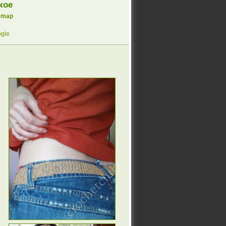
кое
emap
gle