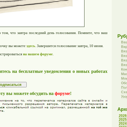
том, что завтра последний день голосования. Помните, что ваш
Руб
Ва
мочку вы можете
здесь
. Завершится голосование завтра, 10 июня.
Вид
Вя
гистрироваться
на нашем форуме
.
Вяз
Вя
Вя
Кон
тесь на бесплатные уведомления о новых работах
Ма
Мои
Об
Пол
Сх
оту вы можете обсудить на
форуме
!
Уз
Арх
2026
2025
2024