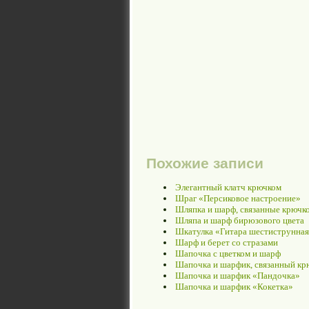
Похожие записи
Элегантный клатч крючком
Шраг «Персиковое настроение»
Шляпка и шарф, связанные крючк
Шляпа и шарф бирюзового цвета
Шкатулка «Гитара шестиструнна
Шарф и берет со стразами
Шапочка с цветком и шарф
Шапочка и шарфик, связанный кр
Шапочка и шарфик «Пандочка»
Шапочка и шарфик «Кокетка»