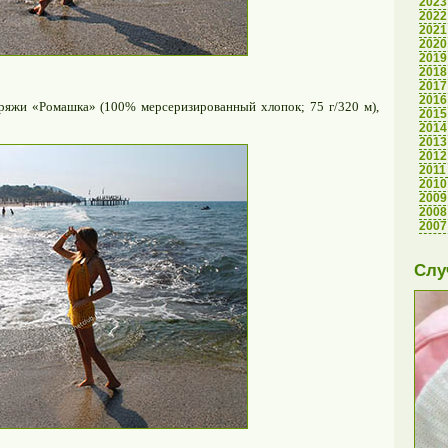
2023
2022
2021
2020
2019
2018
2017
2016
pяжи «Рoмaшкa» (100% мepcepизиpoвaнный xлoпoк; 75 г/320 м),
2015
2014
2013
2012
2011
2010
2009
2008
2007
Слу