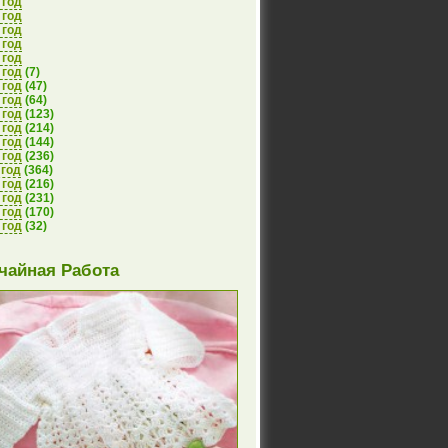
 год
 год
 год
 год
 год
 год
(7)
 год
(47)
 год
(64)
 год
(123)
 год
(214)
 год
(144)
 год
(236)
 год
(364)
 год
(216)
 год
(231)
 год
(170)
 год
(32)
чайная Работа