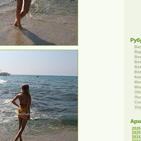
Руб
Ва
Вид
Вя
Вяз
Вя
Вя
Кон
Ма
Мои
Об
Пол
Сх
Уз
Арх
2026
2025
2024