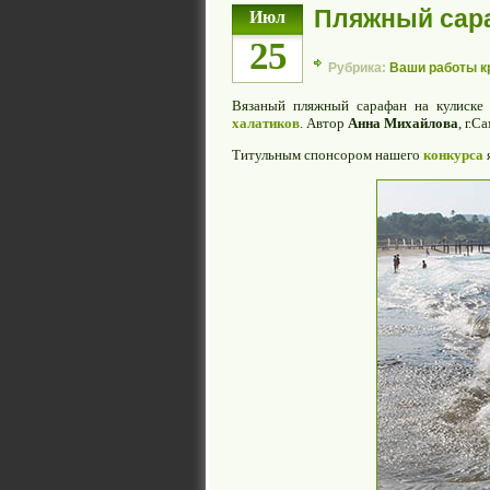
Пляжный сара
Июл
25
Рубрика:
Ваши работы 
Вязаный пляжный сарафан на кулиск
халатиков
. Автор
Анна Михайлова
, г.
Титульным спонсором нашего
конкурса