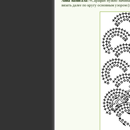
Анна написала:
«Сарафан нужно начинать
вязать далее по кругу основным узором (э