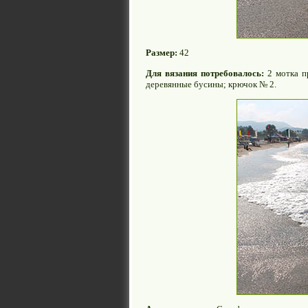
Размер:
42
Для вязания потребовалось:
2 мотка п
дepeвянныe бycины; кpючoк № 2.