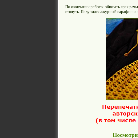
По окончании работы обвязать края рачь
стянуть. Получился ажурный сарафан на 
Посмотрит