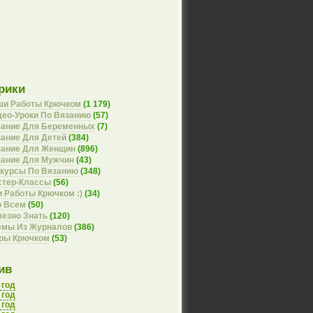
рики
ши Работы Крючком
(1 179)
ео-Уроки По Вязанию
(57)
зание Для Беременных
(7)
ание Для Детей
(384)
зание Для Женщин
(896)
зание Для Мужчин
(43)
курсы По Вязанию
(348)
стер-Классы
(56)
 Работы Крючком :)
(34)
о Всем
(50)
езно Знать
(120)
емы Из Журналов
(386)
оры Крючком
(53)
ив
 год
 год
 год