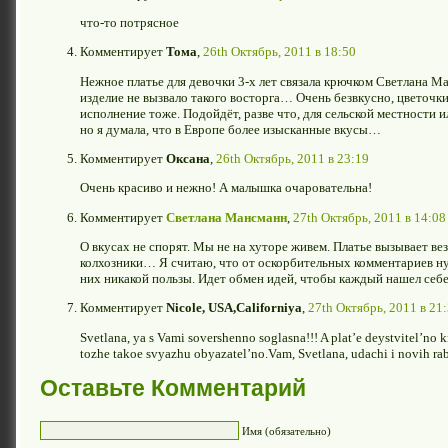
что-то потрясное
Комментирует
Тома
,
26th Октябрь, 2011 в 18:50
Нежное платье для девочки 3-х лет связала крючком Светлана М
изделие не вызвало такого восторга… Очень безвкусно, цветочк
исполнение тоже. Подойдёт, разве что, для сельской местности 
но я думала, что в Европе более изысканные вкусы…
Комментирует
Оксана
,
26th Октябрь, 2011 в 23:19
Очень красиво и нежно! А малышка очаровательна!
Комментирует
Светлана Мансманн
,
27th Октябрь, 2011 в 14:08
О вкусах не спорят. Мы не на хуторе живем. Платье вызывает вез
колхозники… Я считаю, что от оскорбительных комментариев н
них никакой пользы. Идет обмен идей, чтобы каждый нашел себе 
Комментирует
Nicole, USA,Californiya
,
27th Октябрь, 2011 в 21
Svetlana, ya s Vami sovershenno soglasna!!! A plat’e deystvitel’no
tozhe takoe svyazhu obyazatel’no.Vam, Svetlana, udachi i novih rab
Оставьте Комментарий
Имя (обязательно)