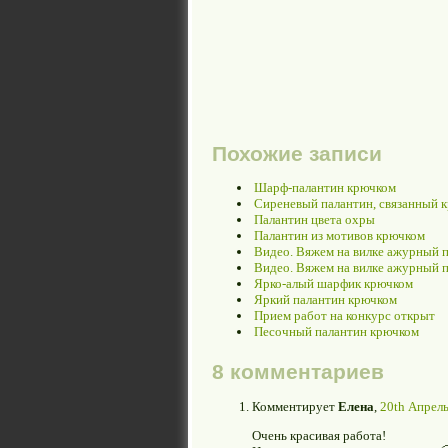
Похожие записи
Шарф-палантин крючком
Сиреневый палантин, связанный 
Палантин цвета охры
Палантин из мотивов крючком
Видео. Вяжем на вилке ажурный п
Видео. Вяжем на вилке ажурный п
Ярко-алый шарфик крючком
Яркий палантин крючком
Прием работ на конкурс открыт
Песочный палантин крючком
8 комментариев
Комментирует
Елена
,
20th Апрель
Очень красивая работа!