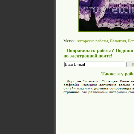
Метки:
Авторские работы
,
Палантин
,
Пет
Понравилась работа? Подпиши
по электронной почте!
Также эту раб