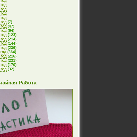
 год
 год
 год
 год
 год
 год
(7)
 год
(47)
 год
(64)
 год
(123)
 год
(214)
 год
(144)
 год
(236)
 год
(364)
 год
(216)
 год
(231)
 год
(170)
 год
(32)
чайная Работа