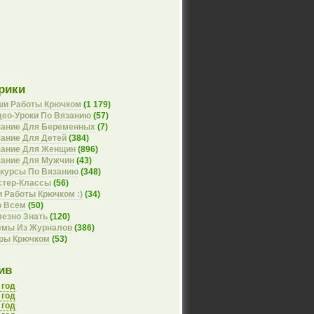
рики
ши Работы Крючком
(1 179)
ео-Уроки По Вязанию
(57)
зание Для Беременных
(7)
ание Для Детей
(384)
зание Для Женщин
(896)
зание Для Мужчин
(43)
курсы По Вязанию
(348)
стер-Классы
(56)
 Работы Крючком :)
(34)
о Всем
(50)
езно Знать
(120)
емы Из Журналов
(386)
оры Крючком
(53)
ив
 год
 год
 год