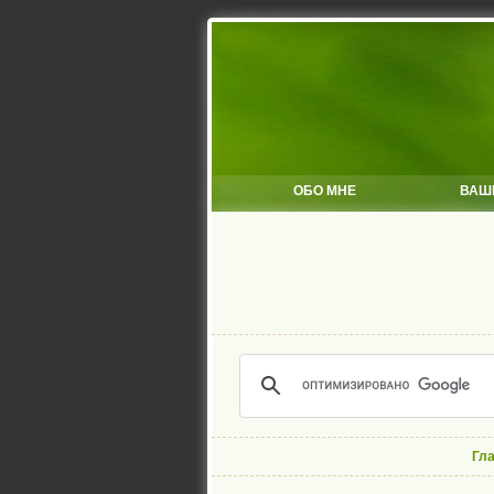
ОБО МНЕ
ВАШ
Гл