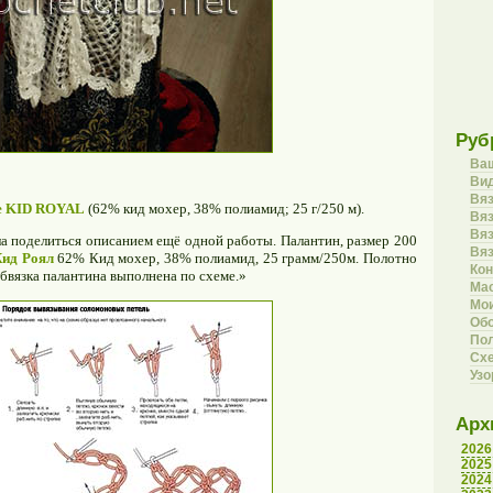
Руб
Ва
Вид
Вя
ze KID ROYAL
(62% кид мохер, 38% полиамид; 25 г/250 м).
Вяз
Вя
а поделиться описанием ещё одной работы. Палантин, размер 200
Вя
ид Роял
62% Кид мохер, 38% полиамид, 25 грамм/250м. Полотно
Кон
Обвязка палантина выполнена по схеме.»
Ма
Мои
Об
Пол
Сх
Уз
Арх
2026
2025
2024