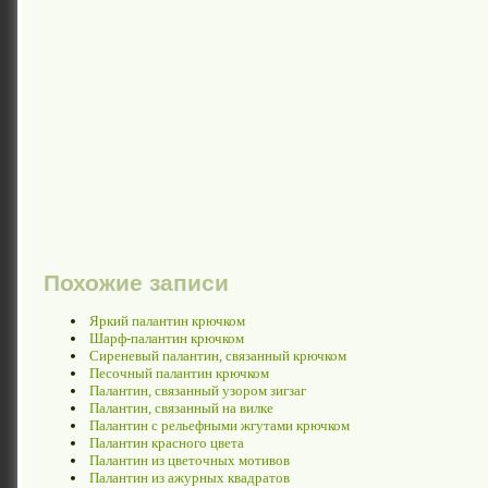
Похожие записи
Яркий палантин крючком
Шарф-палантин крючком
Сиреневый палантин, связанный крючком
Песочный палантин крючком
Палантин, связанный узором зигзаг
Палантин, связанный на вилке
Палантин с рельефными жгутами крючком
Палантин красного цвета
Палантин из цветочных мотивов
Палантин из ажурных квадратов