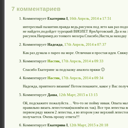
7 комментариев
Комментирует
Екатерина I
,
16th Апрель, 2014 в 17:51
интересный палантин.правда ведь,рисунок под лето как раз под
не найдете,подойдет турецкий ВИОЛЕТ ЯрнАртовский. Да и на 
рисунок.Например,из тонкого мохера.Спасибо,Настя,за находку
Комментирует
Надежда
,
17th Апрель, 2014 в 07:37
Как раз думала о парео на море. Отличная и простая идея. Свяжу
Комментирует
Настик
,
17th Апрель, 2014 в 09:33
Спасибо Екатерине за подсказку аналога пряжи 🙂
Комментирует
Настик
,
17th Апрель, 2014 в 09:34
Надежда, приятного вязания! Потом покажите, какое у Вас полу
Комментирует
Даша
,
12th Март, 2015 в 13:15
Ой, подскажите пожалуйста… Что-то не пойму никак. Опыта мало
правильно вязать лепесточки(назовём их так). Все три лепестка 
первом ряду вяжем 2 лепестка, а во втором уже верхний лепесток
получается. Очень прошу ответа!!!
Комментирует
Екатерина I
,
12th Март, 2015 в 20:18