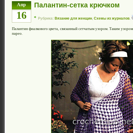
Палантин-сетка крючком
Апр
16
Рубрика:
Вязание для женщин
,
Схемы из журналов
.
Палантин фиалкового цвета, связанный сетчатым узором. Таким узоро
парео.