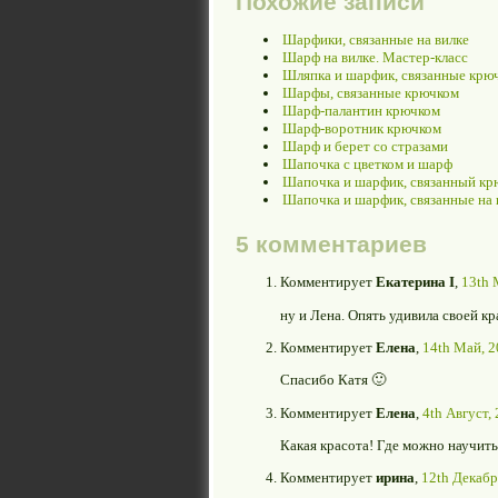
Похожие записи
Шарфики, связанные на вилке
Шарф на вилке. Мастер-класс
Шляпка и шарфик, связанные крю
Шарфы, связанные крючком
Шарф-палантин крючком
Шарф-воротник крючком
Шарф и берет со стразами
Шапочка с цветком и шарф
Шапочка и шарфик, связанный кр
Шапочка и шарфик, связанные на 
5 комментариев
Комментирует
Екатерина I
,
13th 
ну и Лена. Опять удивила своей к
Комментирует
Елена
,
14th Май, 2
Спасибо Катя 🙂
Комментирует
Елена
,
4th Август,
Какая красота! Где можно научить
Комментирует
ирина
,
12th Декабр