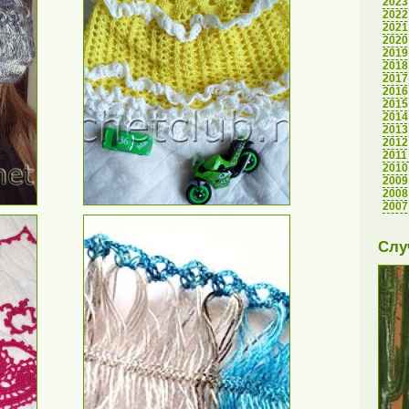
2023
2022
2021
2020
2019
2018
2017
2016
2015
2014
2013
2012
2011
2010
2009
2008
2007
Слу