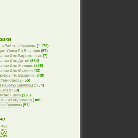
рики
ши Работы Крючком
(1 179)
ео-Уроки По Вязанию
(57)
зание Для Беременных
(7)
ание Для Детей
(384)
зание Для Женщин
(896)
зание Для Мужчин
(43)
курсы По Вязанию
(348)
стер-Классы
(56)
 Работы Крючком :)
(34)
о Всем
(50)
езно Знать
(120)
емы Из Журналов
(386)
оры Крючком
(53)
ив
 год
 год
 год