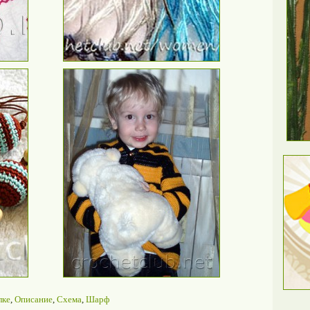
лке
,
Описание
,
Схема
,
Шарф