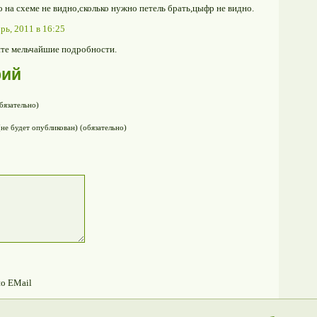
 на схеме не видно,сколько нужно петель брать,цыфр не видно.
рь, 2011 в 16:25
ите мельчайшие подробности.
рий
бязательно)
(не будет опубликован) (обязательно)
по EMail