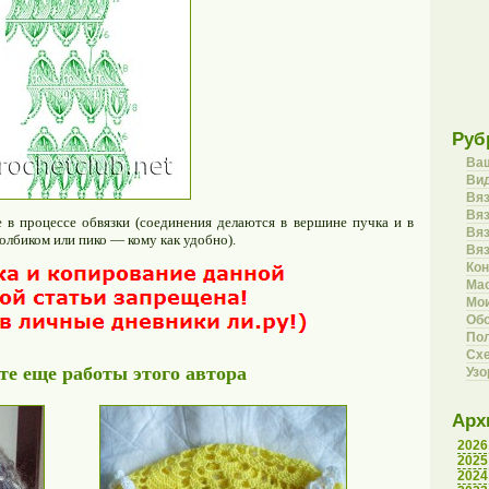
Руб
Ва
Вид
Вя
Вяз
 в процессе обвязки (соединения делаются в вершине пучка и в
Вя
олбиком или пико — кому как удобно).
Вя
Кон
Ма
Мои
Об
Пол
Сх
е еще работы этого автора
Уз
Арх
2026
2025
2024