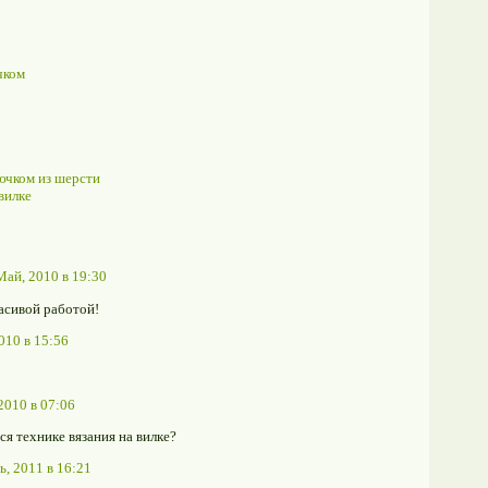
чком
ючком из шерсти
вилке
Май, 2010 в 19:30
расивой работой!
010 в 15:56
 2010 в 07:06
ся технике вязания на вилке?
ь, 2011 в 16:21