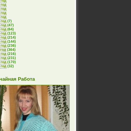
 год
 год
 год
 год
 год
 год
(7)
 год
(47)
 год
(64)
 год
(123)
 год
(214)
 год
(144)
 год
(236)
 год
(364)
 год
(216)
 год
(231)
 год
(170)
 год
(32)
чайная Работа