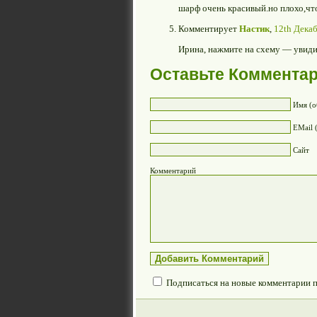
шарф очень красивый.но плохо,что
Комментирует
Настик
,
12th Декаб
Ирина, нажмите на схему — увид
Оставьте Коммента
Имя (о
EMail 
Сайт
Комментарий
Подписаться на новые комментарии 