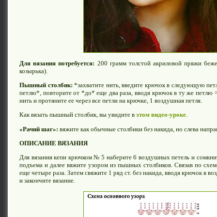
Для вязания потребуется:
200 грамм толстой акриловой пряжи беж
козырька).
Пышный столбик:
*захватите нить, введите крючок в следующую петл
петлю*, повторите от *до* еще два раза, вводя крючок в ту же петлю =
нить и протяните ее через все петли на крючке, 1 воздушная петля.
Как вязать пышный столбик, вы увидите в
этом видео-уроке
.
«Рачий шаг»:
вяжите как обычные столбики без накида, но слева напра
ОПИСАНИЕ ВЯЗАНИЯ
Для вязания кепи крючком № 5 наберите 6 воздушных петель и сомкните
подъема и далее вяжите узором из пышных столбиков. Связав по схем
еще четыре раза. Затем свяжите 1 ряд ст. без накида, вводя крючок в возд
и закончите вязание.