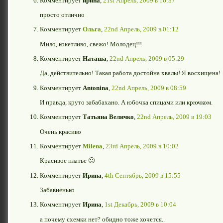
Комментирует
ирина
,
21st Апрель, 2009 в 16:37
просто отлично
Комментирует
Ольга
,
22nd Апрель, 2009 в 01:12
Мило, кокетливо, свежо! Молодец!!!
Комментирует
Наташа
,
22nd Апрель, 2009 в 05:29
Да, действительно! Такая работа достойна хвалы! Я восхищена!
Комментирует
Antonina
,
22nd Апрель, 2009 в 08:59
И правда, круто забабахано. А юбочка спицами или крючком.
Комментирует
Татьяна Величко
,
22nd Апрель, 2009 в 19:03
Очень красиво
Комментирует
Milena
,
23rd Апрель, 2009 в 10:02
Красивое платье 🙂
Комментирует
Ирина
,
4th Сентябрь, 2009 в 15:55
Забавненько
Комментирует
Ирина
,
1st Декабрь, 2009 в 10:04
а почему схемки нет? обидно тоже хочется..