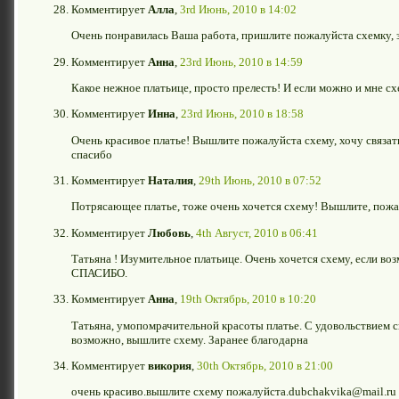
Комментирует
Алла
,
3rd Июнь, 2010 в 14:02
Очень понравилась Ваша работа, пришлите пожалуйста схемку, з
Комментирует
Анна
,
23rd Июнь, 2010 в 14:59
Какое нежное платьице, просто прелесть! И если можно и мне с
Комментирует
Инна
,
23rd Июнь, 2010 в 18:58
Очень красивое платье! Вышлите пожалуйста схему, хочу связат
спасибо
Комментирует
Наталия
,
29th Июнь, 2010 в 07:52
Потрясающее платье, тоже очень хочется схему! Вышлите, пож
Комментирует
Любовь
,
4th Август, 2010 в 06:41
Татьяна ! Изумительное платьице. Очень хочется схему, если в
СПАСИБО.
Комментирует
Анна
,
19th Октябрь, 2010 в 10:20
Татьяна, умопомрачительной красоты платье. С удовольствием св
возможно, вышлите схему. Заранее благодарна
Комментирует
викория
,
30th Октябрь, 2010 в 21:00
очень красиво.вышлите схему пожалуйста.dubchakvika@mail.ru