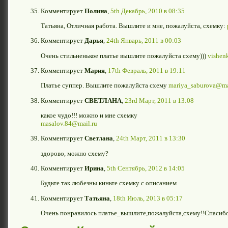
Комментирует
Полина
,
5th Декабрь, 2010 в 08:35
Татьяна, Отличная работа. Вышлите и мне, пожалуйста, схемку:
Комментирует
Дарья
,
24th Январь, 2011 в 00:03
Очень стильненькое платье вышлите пожалуйста схему)))
vishen
Комментирует
Мария
,
17th Февраль, 2011 в 19:11
Платье суппер. Вышлите пожалуйста схему
mariya_saburova@ma
Комментирует
СВЕТЛАНА
,
23rd Март, 2011 в 13:08
какое чудо!!! можно и мне схемку
masalov.84@mail.ru
Комментирует
Светлана
,
24th Март, 2011 в 13:30
здорово, можно схему?
Комментирует
Ирина
,
5th Сентябрь, 2012 в 14:05
Будьте так любезны киньте схемку с описанием
Комментирует
Татьяна
,
18th Июль, 2013 в 05:17
Очень понравилось платье_вышлите,пожалуйста,схему!!Спасибо