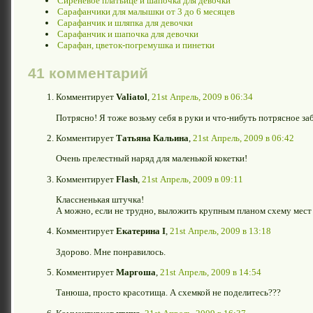
Сиреневое платьице и шапочка для девочки
Сарафанчики для малышки от 3 до 6 месяцев
Сарафанчик и шляпка для девочки
Сарафанчик и шапочка для девочки
Сарафан, цветок-погремушка и пинетки
41 комментарий
Комментирует
Valiatol
,
21st Апрель, 2009 в 06:34
Потрясно! Я тоже возьму себя в руки и что-нибуть потрясное за
Комментирует
Татьяна Кальина
,
21st Апрель, 2009 в 06:42
Очень прелестный наряд для маленькой кокетки!
Комментирует
Flash
,
21st Апрель, 2009 в 09:11
Классненькая штучка!
А можно, если не трудно, выложить крупным планом схему мест
Комментирует
Екатерина I
,
21st Апрель, 2009 в 13:18
Здорово. Мне понравилось.
Комментирует
Маргоша
,
21st Апрель, 2009 в 14:54
Танюша, просто красотища. А схемкой не поделитесь???