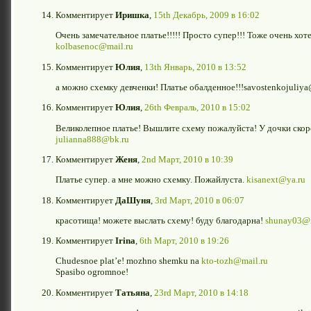
Комментирует
Иришка
,
15th Декабрь, 2009 в 16:02
Очень замечательное платье!!!!! Просто супер!!! Тоже очень хот
kolbasenoc@mail.ru
Комментирует
Юлия
,
13th Январь, 2010 в 13:52
а можно схемку девченки! Платье обалденное!!!savostenkojuliy
Комментирует
Юлия
,
26th Февраль, 2010 в 15:02
Великолепное платье! Вышлите схему пожалуйста! У дочки скор
julianna888@bk.ru
Комментирует
Женя
,
2nd Март, 2010 в 10:39
Платье супер. а мне можно схемку. Пожайлуста.
kisanext@ya.ru
Комментирует
ДаШуня
,
3rd Март, 2010 в 06:07
красотища! можете выслать схему! буду благодарна!
shunay03@m
Комментирует
Irina
,
6th Март, 2010 в 19:26
Chudesnoe plat’e! mozhno shemku na
kto-tozh@mail.ru
Spasibo ogromnoe!
Комментирует
Татьяна
,
23rd Март, 2010 в 14:18