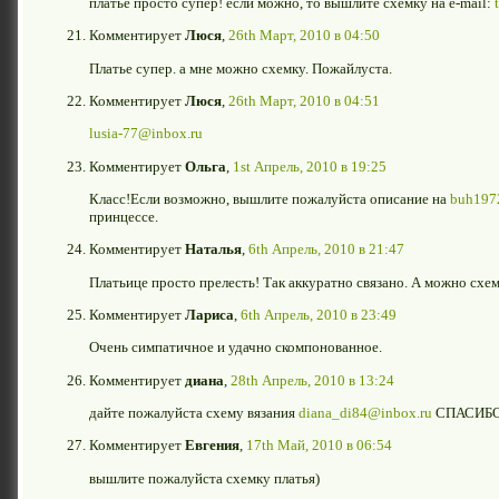
платье просто супер! если можно, то вышлите схемку на e-mail:
Комментирует
Люся
,
26th Март, 2010 в 04:50
Платье супер. а мне можно схемку. Пожайлуста.
Комментирует
Люся
,
26th Март, 2010 в 04:51
lusia-77@inbox.ru
Комментирует
Ольга
,
1st Апрель, 2010 в 19:25
Класс!Если возможно, вышлите пожалуйста описание на
buh197
принцессе.
Комментирует
Наталья
,
6th Апрель, 2010 в 21:47
Платьице просто прелесть! Так аккуратно связано. А можно схем
Комментирует
Лариса
,
6th Апрель, 2010 в 23:49
Очень симпатичное и удачно скомпонованное.
Комментирует
диана
,
28th Апрель, 2010 в 13:24
дайте пожалуйста схему вязания
diana_di84@inbox.ru
СПАСИБО!
Комментирует
Евгения
,
17th Май, 2010 в 06:54
вышлите пожалуйста схемку платья)