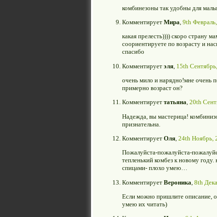
комбинезоны так удобны для малы
Комментирует
Мира
,
9th Февраль,
какая прелесть)))) скоро страну м
соориентируете по возрасту и нас
спасибо
Комментирует
эля
,
15th Сентябрь,
очень мило и нарядно!мне очень п
примерно возраст он?
Комментирует
татьяна
,
20th Сент
Надежда, вы мастерица! комбинизо
признательна.
Комментирует
Оля
,
24th Ноябрь, 
Пожалуйста-пожалуйста-пожалуйста
тепленький комбез к новому году. 
спицами- плохо умею…
Комментирует
Вероника
,
8th Дека
Если можно пришлите описание, от
умею их читать)