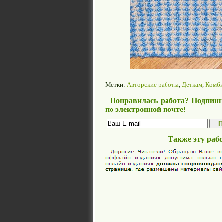
Метки:
Авторские работы
,
Деткам
,
Комб
Понравилась работа? Подпиши
по электронной почте!
Также эту раб