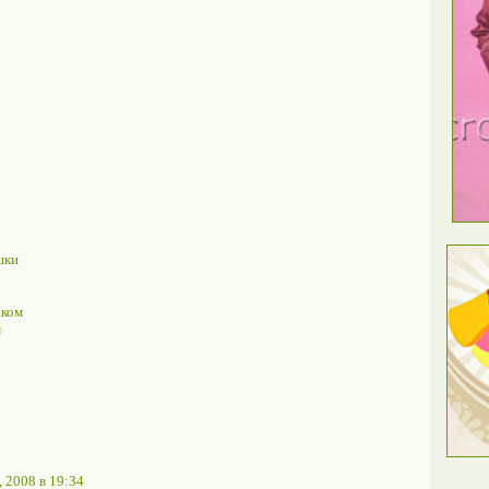
шки
чком
м
, 2008 в 19:34