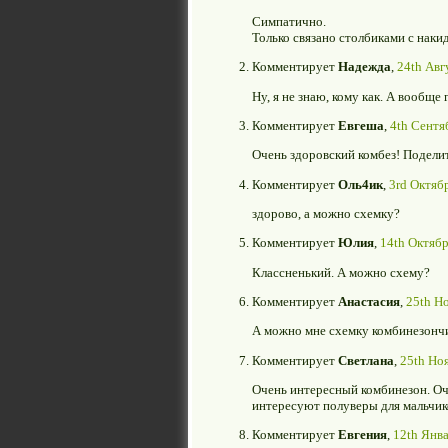
Симпатично.
Только связано столбиками с нак
Комментирует
Надежда
,
24th Авг
Ну, я не знаю, кому как. А вообще
Комментирует
Евгеша
,
4th Сентя
Очень здоровский комбез! Поделит
Комментирует
Оль4ик
,
3rd Октябр
здорово, а можно схемку?
Комментирует
Юлия
,
14th Октябр
Классненький. А можно схему?
Комментирует
Анастасия
,
25th Но
А можно мне схемку комбинезончи
Комментирует
Светлана
,
25th Ноя
Очень интересный комбинезон. Оч
интересуют полуверы для мальчико
Комментирует
Евгения
,
12th Янва