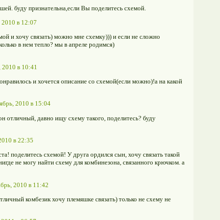
шей. буду признательна,если Вы поделитесь схемой.
 2010 в 12:07
амой и хочу связать) можно мне схемку))) и если не сложно
колько в нем тепло? мы в апреле родимся)
 2010 в 10:41
онравилось и хочется описание со схемой(если можно)!а на какой
ябрь, 2010 в 15:04
н отличный, давно ищу схему такого, поделитесь? буду
2010 в 22:35
! поделитесь схемой! У друга ордился сын, хочу связать такой
нигде не могу найти схему для комбинезона, связанного крючком. а
брь, 2010 в 11:42
личный комбезик хочу племяшке связать) только не схему не