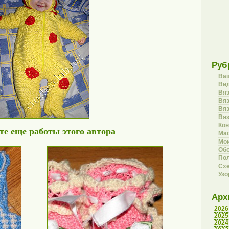
Руб
Ва
Вид
Вя
Вяз
Вя
Вя
Кон
е еще работы этого автора
Ма
Мои
Об
Пол
Сх
Уз
Арх
2026
2025
2024