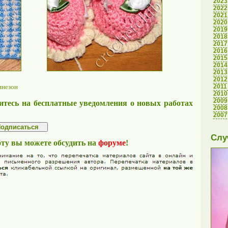
2023
2022
2021
2020
2019
2018
2017
2016
2015
2014
2013
2012
2011
инезон
2010
2009
тесь на бесплатные уведомления о новых работах
2008
2007
Слу
оту вы можете обсудить на
форуме
!