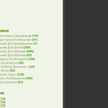
рики
ши Работы Крючком
(1 179)
ео-Уроки По Вязанию
(57)
зание Для Беременных
(7)
ание Для Детей
(384)
зание Для Женщин
(896)
зание Для Мужчин
(43)
курсы По Вязанию
(348)
стер-Классы
(56)
 Работы Крючком :)
(34)
о Всем
(50)
езно Знать
(120)
емы Из Журналов
(386)
оры Крючком
(53)
ив
 год
 год
 год