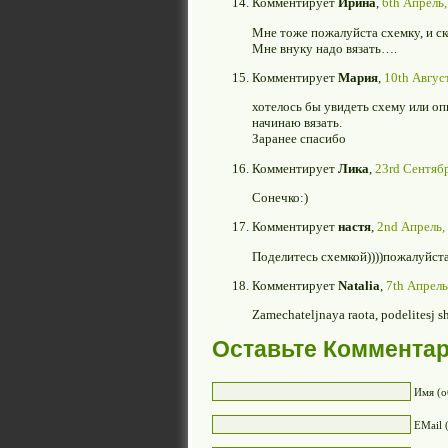
Комментирует
Ирина
,
6th Апрель,
Мне тоже пожалуйста схемку, и ск
Мне внуку надо вязать….
Комментирует
Мария
,
10th Август
хотелось бы увидеть схему или о
начинаю вязать.
Заранее спасибо
Комментирует
Лика
,
23rd Сентябр
Сонечко:)
Комментирует
настя
,
2nd Апрель,
Поделитесь схемкой))))пожалуйст
Комментирует
Natalia
,
7th Апрель
Zamechateljnaya raota, podelitesj s
Оставьте Коммента
Имя (о
EMail 