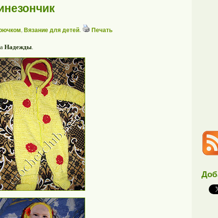
инезончик
крючком
,
Вязание для детей
.
Печать
та
Надежды
.
Доб