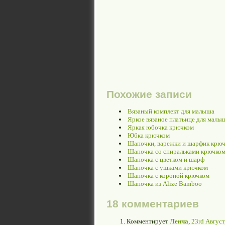
Похожие записи
Вязаный комплект для малыша
Яркое вязаное платьице для малы
Яркая юбочка крючком
Юбка крючком
Шапочки, варежки и шарфик крю
Шапочка со спиральками крючко
Шапочка с цветком и шарф
Шапочка с ушками крючком
Шапочка с короной крючком
Шапочка из Alize Bamboo
18 комментариев
Комментирует
Ленча
,
23rd Август