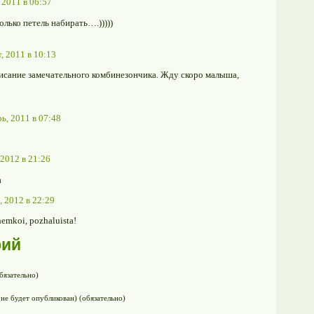
 2011 в 06:57
олько петель набирать….)))))
, 2011 в 10:13
писание замечательного комбинезончика. Жду скоро малыша,
ь, 2011 в 07:48
 2012 в 21:26
а
, 2012 в 22:29
hemkoi, pozhaluista!
рий
бязательно)
(не будет опубликован) (обязательно)