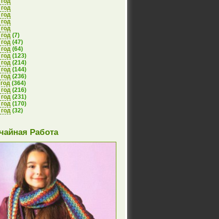
 год
 год
 год
 год
 год
 год
(7)
 год
(47)
 год
(64)
 год
(123)
 год
(214)
 год
(144)
 год
(236)
 год
(364)
 год
(216)
 год
(231)
 год
(170)
 год
(32)
чайная Работа