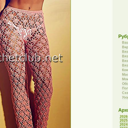
Руб
Ва
Вид
Вя
Вяз
Вя
Вя
Кон
Ма
Мои
Об
Пол
Сх
Уз
Арх
2026
2025
2024