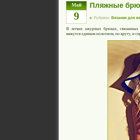
Пляжные брю
Май
9
Рубрика:
Вязание для ж
В легких ажурных брюках, связанных 
вяжутся единым полотном, по кругу, и сп