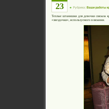
23
Рубрика:
Ваши работы 
Теплые штанишки для девочки связала 
«звездочки», используемого в вязании.