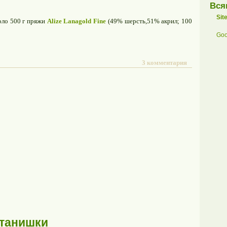
Вся
Sit
оло 500 г пряжи
Аlize Lanagold Fine
(49% шерсть,51% акрил; 100
Goo
3 комментария
штанишки