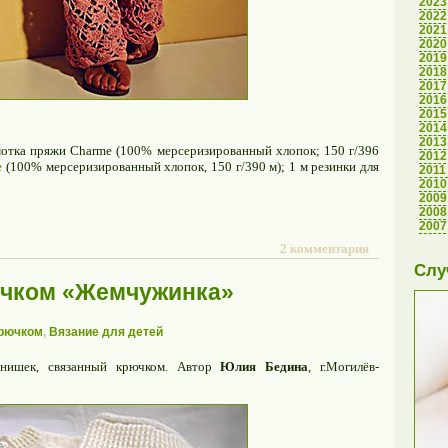
2023
2022
2021
2020
2019
2018
2017
2016
2015
2014
2013
отка пряжи Charme (100% мерсеризированный хлопок; 150 г/396
2012
e
(100% мерсеризированный хлопок, 150 г/390 м); 1 м резинки для
2011
2010
2009
2008
2007
2 комментария
Слу
ючком «Жемчужинка»
крючком
,
Вязание для детей
анишек, связанный крючком. Автор
Юлия Бедина
, г.Могилёв-