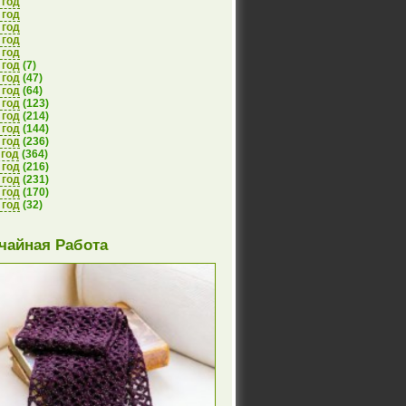
 год
 год
 год
 год
 год
 год
(7)
 год
(47)
 год
(64)
 год
(123)
 год
(214)
 год
(144)
 год
(236)
 год
(364)
 год
(216)
 год
(231)
 год
(170)
 год
(32)
чайная Работа