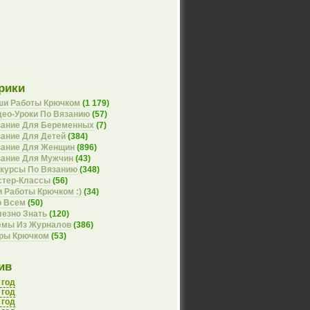
рики
ши Работы Крючком
(1 179)
ео-Уроки По Вязанию
(57)
зание Для Беременных
(7)
ание Для Детей
(384)
зание Для Женщин
(896)
зание Для Мужчин
(43)
курсы По Вязанию
(348)
стер-Классы
(56)
 Работы Крючком :)
(34)
о Всем
(50)
езно Знать
(120)
емы Из Журналов
(386)
оры Крючком
(53)
ив
 год
 год
 год