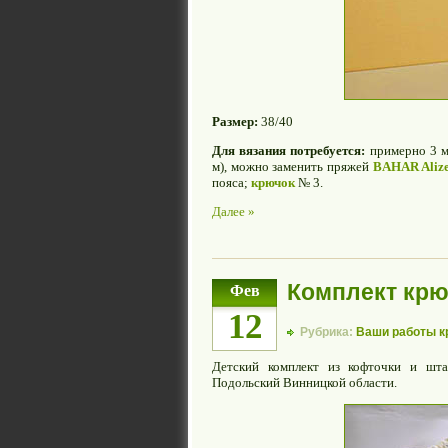
Размер:
38/40
Для вязания потребуется:
примерно 3 м
м), можно заменить пряжей
BAHAR Aliz
пояса;
крючок
№ 3.
Далее »
Комплект кр
Фев
12
Рубрика:
Ваши работы 
Детский комплект из кофточки и шт
Подольский Винницкой области.