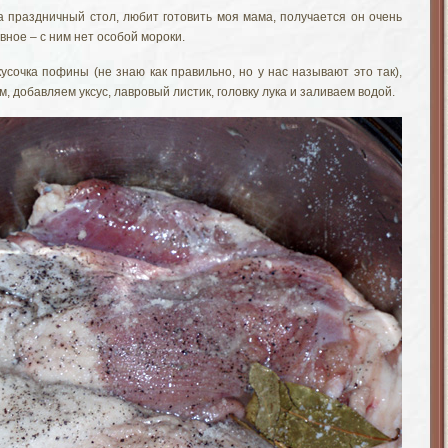
а праздничный стол, любит готовить моя мама, получается он очень
вное – с ним нет особой мороки.
усочка пофины (не знаю как правильно, но у нас называют это так),
, добавляем уксус, лавровый листик, головку лука и заливаем водой.