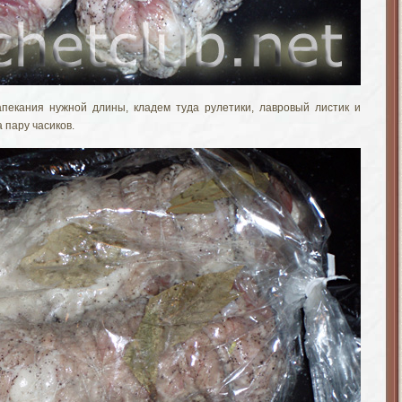
апекания нужной длины, кладем туда рулетики, лавровый листик и
 пару часиков.