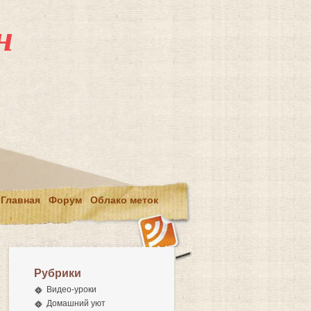
н
Главная
Форум
Облако меток
Рубрики
Видео-уроки
Домашний уют