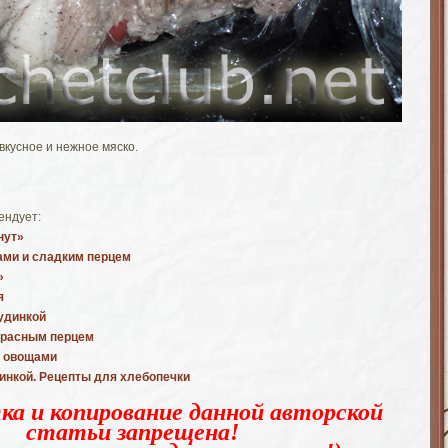
кусное и нежное мяско.
ендует:
нут»
ами и сладким перцем
»
я
рудинкой
красным перцем
с овощами
чинкой. Рецепты для хлебопечки
ка и копирование данной авторской
статьи запрещена!