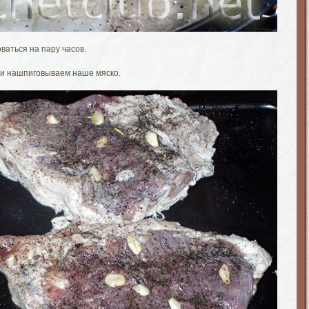
аться на пару часов.
 и нашпиговываем наше мяско.