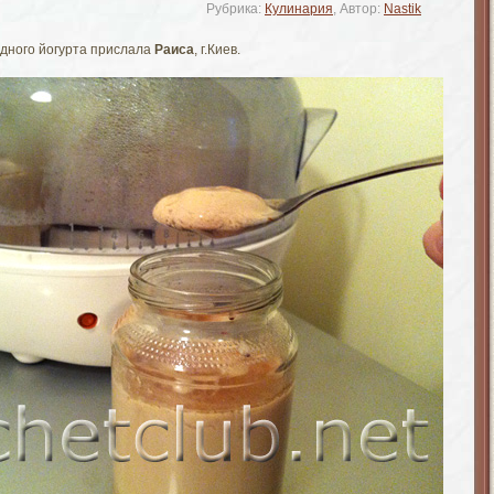
Рубрика:
Кулинария
, Автор:
Nastik
адного йогурта прислала
Раиса
, г.Киев.