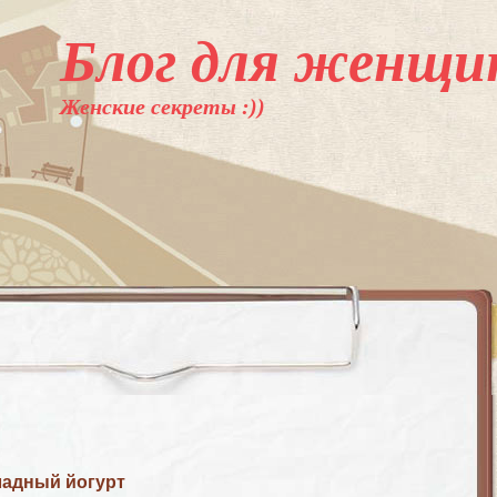
Блог для женщи
Женские секреты :))
адный йогурт