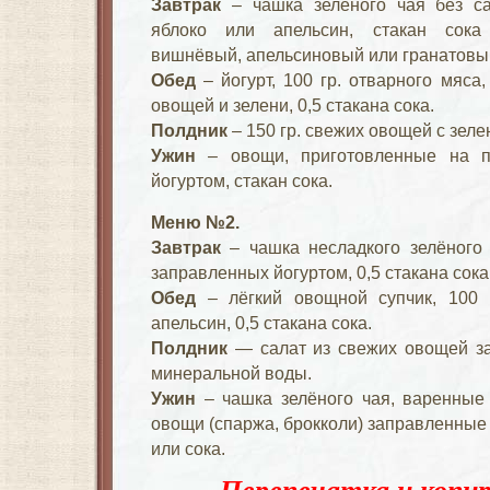
Завтрак
– чашка зелёного чая без сах
яблоко или апельсин, стакан сока 
вишнёвый, апельсиновый или гранатовы
Обед
– йогурт, 100 гр. отварного мяса,
овощей и зелени, 0,5 стакана сока.
Полдник
– 150 гр. свежих овощей с зел
Ужин
– овощи, приготовленные на па
йогуртом, стакан сока.
Меню №2.
Завтрак
– чашка несладкого зелёного 
заправленных йогуртом, 0,5 стакана сока
Обед
– лёгкий овощной супчик, 100 г
апельсин, 0,5 стакана сока.
Полдник
— салат из свежих овощей за
минеральной воды.
Ужин
– чашка зелёного чая, варенные
овощи (спаржа, брокколи) заправленные й
или сока.