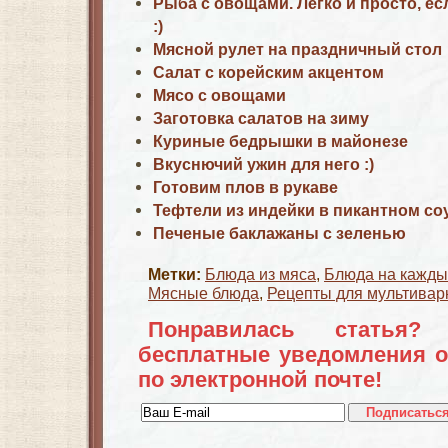
Рыба с овощами. Легко и просто, ес
:)
Мясной рулет на праздничный стол
Салат с корейским акцентом
Мясо с овощами
Заготовка салатов на зиму
Куриные бедрышки в майонезе
Вкуснючий ужин для него :)
Готовим плов в рукаве
Тефтели из индейки в пикантном со
Печеные баклажаны с зеленью
Метки:
Блюда из мяса
,
Блюда на кажды
Мясные блюда
,
Рецепты для мультивар
Понравилась статья?
бесплатные уведомления о
по электронной почте!