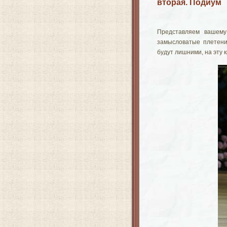
вторая. Подиум
Представляем вашем
замысловатые плетения
будут лишними, на эту 