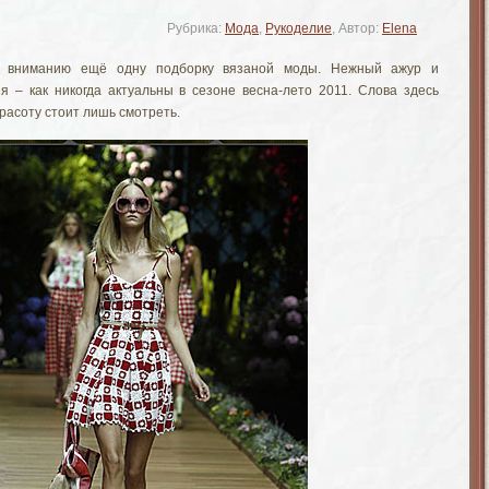
Рубрика:
Мода
,
Рукоделие
, Автор:
Elena
у вниманию ещё одну подборку вязаной моды. Нежный ажур и
 – как никогда актуальны в сезоне весна-лето 2011. Слова здесь
красоту стоит лишь смотреть.