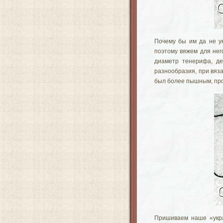
Почему бы им да не ук
поэтому вяжем для нег
диаметр
тенерифа
, д
разнообразия, при вяз
был более пышным, про
Пришиваем наше «укра