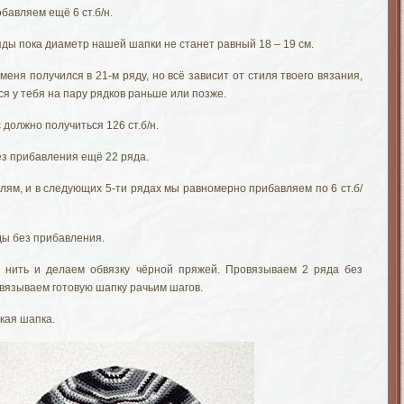
бавляем ещё 6 ст.б/н.
яды пока диаметр нашей шапки не станет равный 18 – 19 см.
еня получился в 21-м ряду, но всё зависит от стиля твоего вязания,
ся у тебя на пару рядков раньше или позже.
с должно получиться 126 ст.б/н.
ез прибавления ещё 22 ряда.
лям, и в следующих 5-ти рядах мы равномерно прибавляем по 6 ст.б/
ы без прибавления.
нить и делаем обвязку чёрной пряжей. Провязываем 2 ряда без
бвязываем готовую шапку рачьим шагов.
акая шапка.