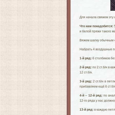
Для начала свяжем эту 
Что нам понадобится:
5
и белой пряжи такого ж
Вяжем шапку обычным 
Набрать 4 воздушные пе
1-й ряд:
6 столбиков без
2-й ряд:
по 2 ст.б/н в 
12 ст.б/н.
3-й ряд:
2 ст.б/н в пет
прибавляем ещё 6 ст.б/н
4-й – 12-й ряд:
по анал
12-го ряда у нас должно
13-й ряд:
в каждую петл