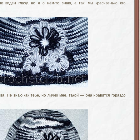
е виден глазу, но я о нём-то знаю, а так, мы красивенько его
ва! Не знаю как тебе, но лично мне, такой — она нравится гораздо