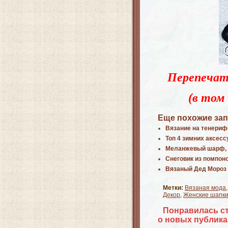
Перепечат
(в том 
Еще похожие зап
Вязание на тенерифе
Топ 4 зимних аксес
Меланжевый шарф, 
Снеговик из помпон
Вязаный Дед Мороз 
Метки:
Вязаная мода
Декор
,
Женские шапк
Понравилась с
о новых публика