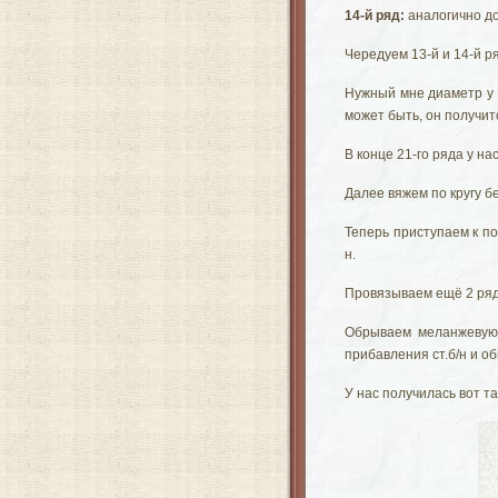
14-й ряд:
аналогично до
Чередуем 13-й и 14-й р
Нужный мне диаметр у м
может быть, он получит
В конце 21-го ряда у на
Далее вяжем по кругу б
Теперь приступаем к по
н.
Провязываем ещё 2 ряд
Обрываем меланжевую 
прибавления ст.б/н и о
У нас получилась вот т