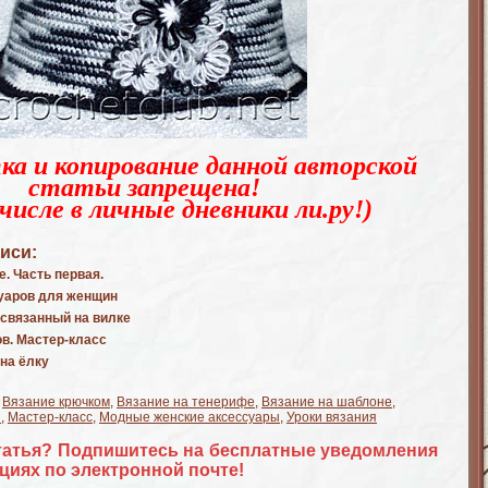
ка и копирование данной авторской
статьи запрещена!
числе в личные дневники ли.ру!)
иси:
. Часть первая.
суаров для женщин
связанный на вилке
ов. Мастер-класс
на ёлку
,
Вязание крючком
,
Вязание на тенерифе
,
Вязание на шаблоне
,
и
,
Мастер-класс
,
Модные женские аксессуары
,
Уроки вязания
татья? Подпишитесь на бесплатные уведомления
циях по электронной почте!