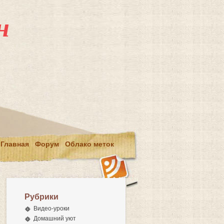
н
Главная
Форум
Облако меток
Рубрики
Видео-уроки
Домашний уют