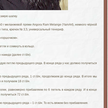
самую шапку.
0 г меланжевой пряжи Angora Ram Melange (YarnArt), немного чёрной
е типа, крючок № 3,5; универсальный тенериф.
«горшочком».
тли и сомкнуть в кольцо.
 накида (далее ст.б/н).
каждую петлю предыдущего ряда. В конце ряда у нас должно получиться
лю предыдущего ряда, 1 ст.б/н, продолжаем до конца ряда. В итоге мы
 и получаем 18 ст.б/н.
огии, равномерно прибавляем по 6 петель в каждом ряду. И в конце
 получиться 72 ст.б/н.
ю предыдущего ряда – 1 ст.б/н. То есть вяжем без прибавления.