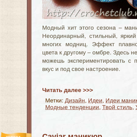
Модный хит этого сезона – ман
Неординарный, стильный, ярки
многих модниц. Эффект плавно
цвета к другому – омбре. Здесь н
можешь экспериментировать с п
вкус и под свое настроение.
Читать далее >>>
Метки:
Дизайн
,
Идеи
,
Идеи мани
Модные тенденции
,
Твой стиль
,
Caviar маникюр