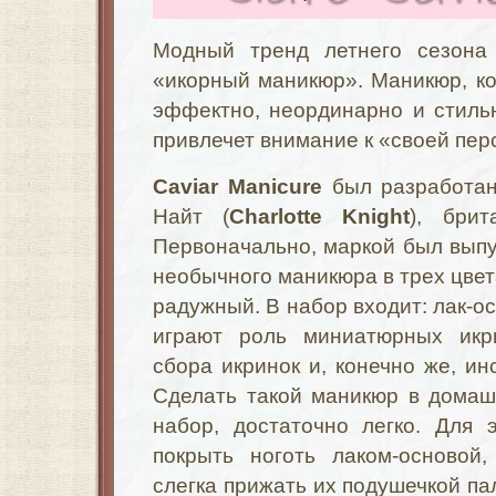
Модный тренд летнего сезона
«икорный маникюр». Маникюр, к
эффектно, неординарно и стиль
привлечет внимание к «своей пер
Caviar Manicure
был разработан
Найт (
Charlotte Knight
), бри
Первоначально, маркой был вып
необычного маникюра в трех цвет
радужный. В набор входит: лак-ос
играют роль миниатюрных икри
сбора икринок и, конечно же, ин
Сделать такой маникюр в домаш
набор, достаточно легко. Для 
покрыть ноготь лаком-основой
слегка прижать их подушечкой пал