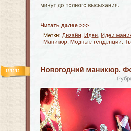
минут до полного высыхания.
Читать далее >>>
Метки:
Дизайн
,
Идеи
,
Идеи мани
Маникюр
,
Модные тенденции
,
Тв
Новогодний маникюр. Ф
13/12/12
Рубр