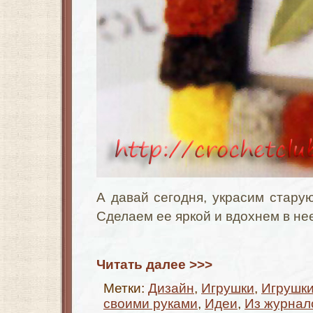
А давай сегодня, украсим стару
Сделаем ее яркой и вдохнем в не
Читать далее >>>
Метки:
Дизайн
,
Игрушки
,
Игрушки
своими руками
,
Идеи
,
Из журнал