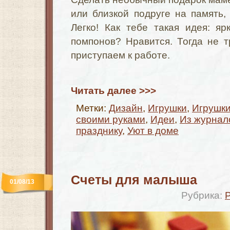
или близкой подруге на память, 
Легко! Как тебе такая идея: я
помпонов? Нравится. Тогда не 
приступаем к работе.
Читать далее >>>
Метки:
Дизайн
,
Игрушки
,
Игрушки
своими руками
,
Идеи
,
Из журнал
празднику
,
Уют в доме
Счеты для малыша
01/08/13
Рубрика: