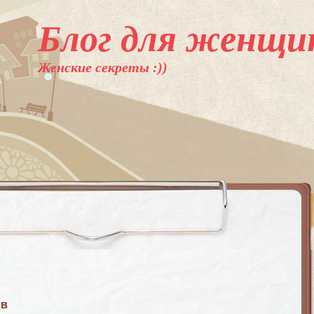
Блог для женщи
Женские секреты :))
ов