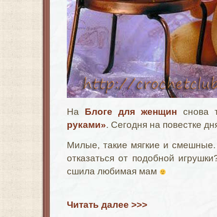
На
Блоге для женщин
снова 
руками»
. Сегодня на повестке дн
Милые, такие мягкие и смешные.
отказаться от подобной игрушки
сшила любимая мам
Читать далее >>>