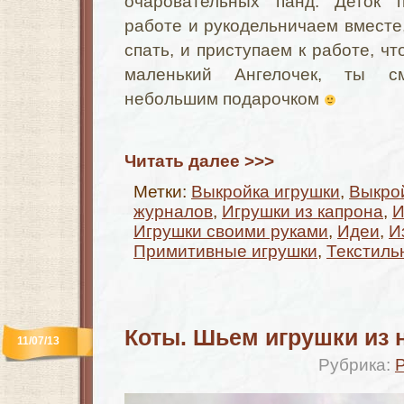
очаровательных панд. Деток 
работе и рукодельничаем вмест
спать, и приступаем к работе, чт
маленький Ангелочек, ты с
небольшим подарочком
Читать далее >>>
Метки:
Выкройка игрушки
,
Выкро
журналов
,
Игрушки из капрона
,
И
Игрушки своими руками
,
Идеи
,
И
Примитивные игрушки
,
Текстиль
Коты. Шьем игрушки из 
11/07/13
Рубрика: