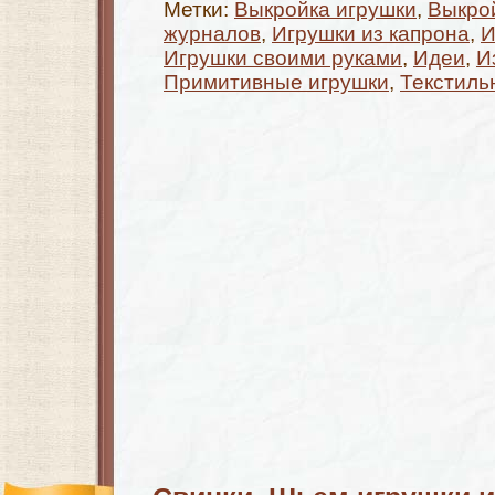
Метки:
Выкройка игрушки
,
Выкро
журналов
,
Игрушки из капрона
,
И
Игрушки своими руками
,
Идеи
,
И
Примитивные игрушки
,
Текстиль