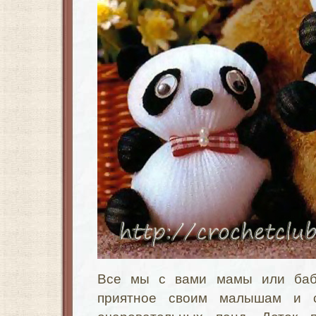
Все мы с вами мамы или баб
приятное своим малышам и 