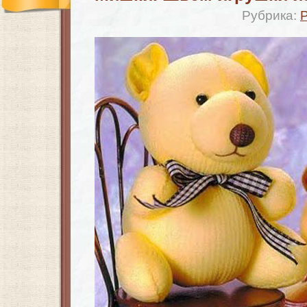
Рубрика: