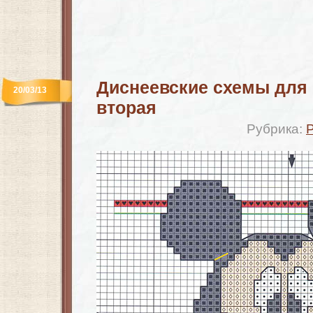
Диснеевские схемы для
20/03/13
вторая
Рубрика: