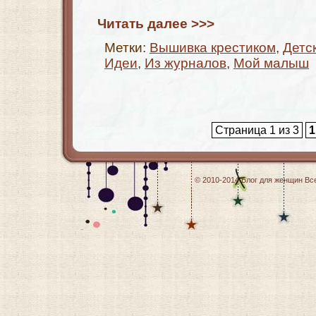
Читать далее >>>
Метки:
Вышивка крестиком
,
Детс
Идеи
,
Из журналов
,
Мой малыш
Страница 1 из 3
1
© 2010-2014
Блог для женщин
Все