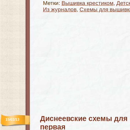
Метки:
Вышивка крестиком
,
Детс
Из журналов
,
Схемы для вышивк
Диснеевские схемы для
15/03/13
первая