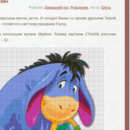
схе»
Рубрика:
Домашний уют
,
Рукоделие
, Автор:
Elena
ерсонаж многих деток. И сегодня Винни со своими друзьями Тигрой,
- готовятся к светлому празднику Пасха.
 используем мулине Madeira. Размер картинки 270х266 клеточек.
 – 32.