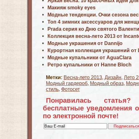
Яркая весна. 10 красочных идей для
Макияж smoky eyes
Модные тенденции. Очки сезона вес
Топ 4 зимних аксессуаров для женщ
Prada серия ко Дню святого Валент
Коллекция весна-лето 2013 от Incant
Модные украшения от Dannijo
Курортная коллекция украшений от 
Модные купальники от AguaСlara
Ретро купальники от Hanne Bloch
Метки:
Весна-лето 2013
,
Дизайн
,
Лето 
Модный гардероб
,
Модный образ
,
Модн
стиль
,
Фотосет
Понравилась статья?
бесплатные уведомления о
по электронной почте!