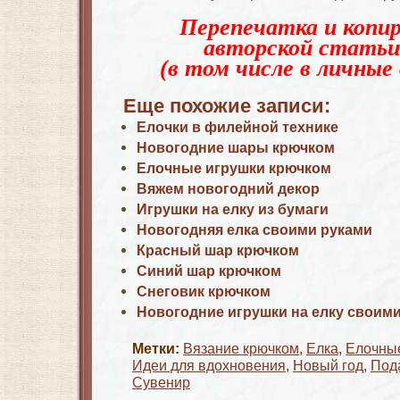
Перепечатка и копир
авторской статьи
(в том числе в личные 
Еще похожие записи:
Елочки в филейной технике
Новогодние шары крючком
Елочные игрушки крючком
Вяжем новогодний декор
Игрушки на елку из бумаги
Новогодняя елка своими руками
Красный шар крючком
Синий шар крючком
Снеговик крючком
Новогодние игрушки на елку своим
Метки:
Вязание крючком
,
Елка
,
Елочны
Идеи для вдохновения
,
Новый год
,
Под
Сувенир