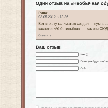
Один отзыв на «Необычная об
Рина
:
03.05.2012 в 13:36
Вот кто эту галиматью создал — пусть са
касается ч\б ботильёнов — -как они СЮ
Ответить
Ваш отзыв
Имя (*)
Почта (не будет опубли
Сайт
Уведомить меня о новых комментариях к этой записи по 