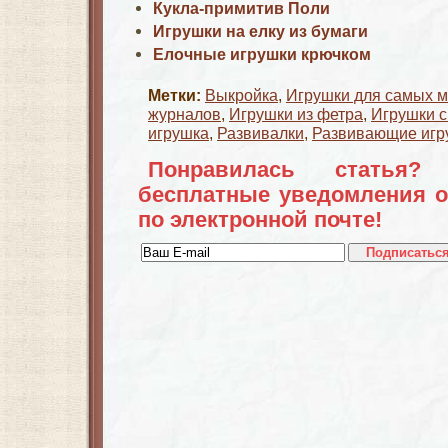
Кукла-примитив Поли
Игрушки на елку из бумаги
Елочные игрушки крючком
Метки:
Выкройка
,
Игрушки для самых м
журналов
,
Игрушки из фетра
,
Игрушки 
игрушка
,
Развивалки
,
Развивающие игр
Понравилась статья?
бесплатные уведомления о
по электронной почте!