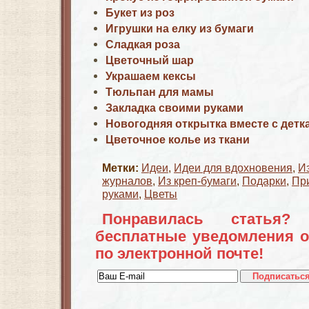
Букет из роз
Игрушки на елку из бумаги
Сладкая роза
Цветочный шар
Украшаем кексы
Тюльпан для мамы
Закладка своими руками
Новогодняя открытка вместе с детк
Цветочное колье из ткани
Метки:
Идеи
,
Идеи для вдохновения
,
И
журналов
,
Из креп-бумаги
,
Подарки
,
Пр
руками
,
Цветы
Понравилась статья?
бесплатные уведомления о
по электронной почте!