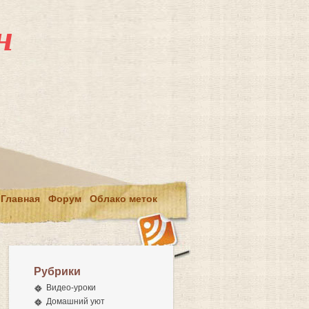
н
Главная
Форум
Облако меток
Рубрики
Видео-уроки
Домашний уют