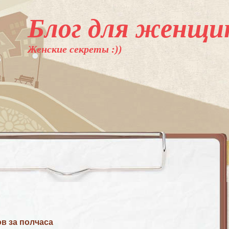
Блог для женщи
Женские секреты :))
ов за полчаса