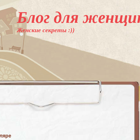
Блог для женщи
Женские секреты :))
ляре