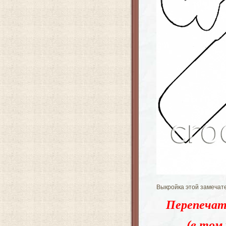
Выкройка этой замечате
Перепечат
(в том 