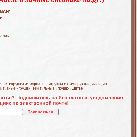
иси:
ли
Долли
ушки
,
Игрушки из журналов
,
Игрушки своими руками
,
Идеи
,
Из
итивные игрушки
,
Текстильные игрушки
,
Шитье
татья? Подпишитесь на бесплатные уведомления
циях по электронной почте!