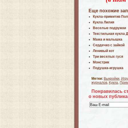
Еще похожие зап
Кукла-примитив По
Кукла Лилия
Веселые подружки
Текстильная кукла 
Мама и малышка
Сердечко с зайкой
Ленивый кот
Три веселых гуся
Монстрик
Подушка-игрушка
Метки:
Выкройки
,
Игр
журналов
,
Кукла
,
Прим
Понравилась с
о новых публика