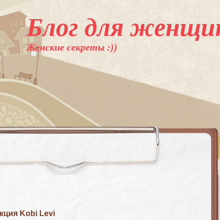
Блог для женщи
Женские секреты :))
ция Kobi Levi