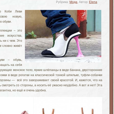
Рубрика:
Мода
, Автор:
Elena
ер Коби Леви
свою новую,
ю обуви.
ллекции – это
ие искусства,
ь ни с чем. Это
е словно живёт
уви – обувь,
ращать на себя
ирующие женское тело, яркие шлёпанцы в виде банана, двусторонние
ожки в виде рогатки на классической тонкой шпильке, туфли-собачки
орзины — всё это завораживает своей красотой. И, кажется, что на
 смотреть со стороны, а носить её ужасно неудобно. А вот и нет! Эта
агантна, но ещё и очень удобна.