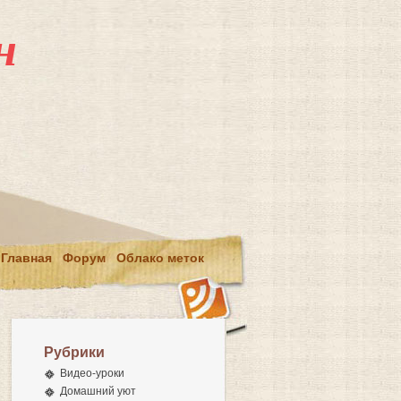
н
Главная
Форум
Облако меток
Рубрики
Видео-уроки
Домашний уют