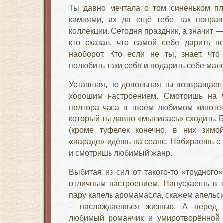
Ты давно мечтала о том синеньком пл
камнями, ах да ещё тебе так понрав
коллекции. Сегодня праздник, а значит —
кто сказал, что самой себе дарить п
наоборот. Кто если не ты, знает, чт
полюбить таки себя и подарить себе мал
Уставшая, но довольная ты возвращаеш
хорошим настроением. Смотришь на 
полтора часа в твоём любимом киноте
который ты давно «мылилась» сходить. 
(кроме туфелек конечно, в них зимой
«параде» идёшь на сеанс. Набираешь с 
и смотришь любимый жанр.
Выбитая из сил от такого-то «трудног
отличным настроением. Напускаешь в 
пару капель аромамасла, скажем апельс
– наслаждаешься жизнью. А перед 
любимый романчик и умиротворённой л