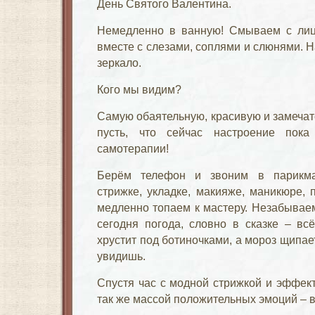
День Святого Валентина.
Немедленно в ванную! Смываем с лиц
вместе с слезами, соплями и слюнями. 
зеркало.
Кого мы видим?
Самую обаятельную, красивую и замечат
пусть, что сейчас настроение пок
самотерапии!
Берём телефон и звоним в парикма
стрижке, укладке, макияже, маникюре,
медленно топаем к мастеру. Незабываем
сегодня погода, словно в сказке – вс
хрустит под ботиночками, а мороз щипает
увидишь.
Спустя час с модной стрижкой и эффек
так же массой положительных эмоций – 