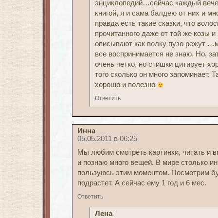
энциклопедий…сейчас каждый вечер
книгой, я и сама балдею от них и 
правда есть такие сказки, что воло
прочитанного даже от той же козы и 
описывают как волку пузо режут …м
все воспринимается не знаю. Но, зат
очень четко, но стишки цитирует х
того сколько он много запоминает. 
хорошо и полезно
Ответить
Инна
:
05.05.2011 в 06:25
Мы любим смотреть картинки, читать и в
и познаю много вещей. В мире столько и
пользуюсь этим моментом. Посмотрим буд
подрастет. А сейчас ему 1 год и 6 мес.
Ответить
Лена
: