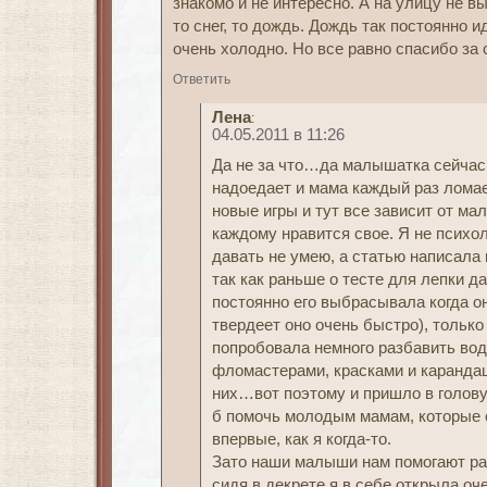
знакомо и не интересно. А на улицу не в
то снег, то дождь. Дождь так постоянно 
очень холодно. Но все равно спасибо за 
Ответить
Лена
:
04.05.2011 в 11:26
Да не за что…да малышатка сейчас 
надоедает и мама каждый раз ломае
новые игры и тут все зависит от мал
каждому нравится свое. Я не психо
давать не умею, а статью написала 
так как раньше о тесте для лепки д
постоянно его выбрасывала когда он
твердеет оно очень быстро), тольк
попробовала немного разбавить во
фломастерами, красками и каранда
них…вот поэтому и пришло в голову 
б помочь молодым мамам, которые 
впервые, как я когда-то.
Зато наши малыши нам помогают ра
сидя в декрете я в себе открыла оч